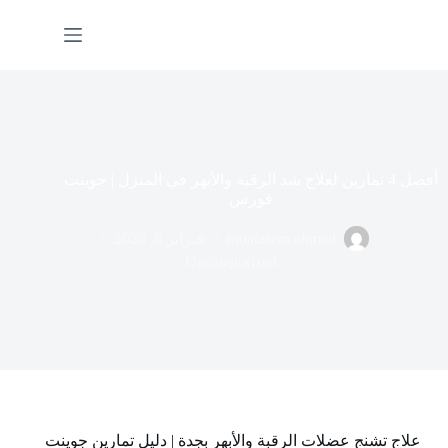
أفضل 4 تمارين لعلاج شد الرقبة والأبهر في المنزل | جوينت
فورس
moatasem ahmed
فبراير 8, 2026
Uncategorized
علاج تشنج عضلات الرقبة والأبهر بجدة | دليل تمارين جوينت