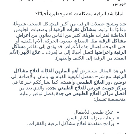
فورس
لماذا شد الرقبة مشكلة شائعة وخطيرة أحيانًا؟
شد وتشنج عضلات الرقبة من أكثر المشاكل الصحية شيوعًا،
وغالبًا ما ترتبط
بمشاكل فقرات الرقبة
أو وضعيات الجلوس
الخاطئة لفترات طويلة. كثير من الناس يعانون من
أعراض
مشاكل الرقبة
مثل الصداع، صعوبة الحركة، آلام الكتف، أو
حتى الدوخة. إهمال هذه الأعراض قد يؤدي إلى تفاقم
مشاكل
الرقبة واعراضها
لتصل أحيانًا إلى ما يُعرف بـ
علاج الأبهر
(الألم
الممتد من الرقبة إلى الكتف والظهر).
في هذا المقال نستعرض
أهم التمارين الفعّالة لعلاج مشاكل
الرقبة
، مع شرح مفصل لكيفية القيام بها بأمان، بالإضافة إلى
توضيح دور
العلاج الطبيعي
وأهميته. كما نشارككم خبراتنا في
مركز جوينت فورس للعلاج الطبيعي بجدة
، والذي يعد من
أفضل مراكز العلاج الطبيعي في جدة
بفضل توفير رعاية
متخصصة تشمل:
علاج طبيعي للأطفال.
رعاية منزلية لكبار السن.
برامج متقدمة لعلاج مشاكل الرقبة والفقرات.