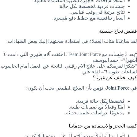
استخدام أحدث الأجهزة الطبية المُعتمدة عالميًا.
جلسات فردية مُخصصة لكل حالة.
نتائج مرئية في وقت قياسي.
أسعار تنافسية مع خطط دفع مُيسرة.
قصص نجاح حقيقية
لقد ساعدنا مئات العملاء في استعادة صحتهم! إليك بعض الشهادات:
“بعد 3 جلسات مع Team Joint Force، اختفت آلام ظهري التي دامت 6
أشهر!”– أحمد اليوسف
“شكرًا لفريقكم على علاج آلام رقبتي الناتجة عن العمل أمام الحاسوب
لساعات طويلة!”– لقاء علي
كيف نختلف عن غيرنا؟
في
Joint Force
، نؤمن بأن العلاج الطبيعي يجب أن يكون:
مُخصصًا لكل حالة فردية.
آمنًا وفعالًا مع ضمانات طبية.
مدعومًا بدراسات علمية حديثة.
كيفية الحجز والاستفادة من خدماتنا
اتصل بنا أو املأ نموذج الاتصال على موقعنا الإلكتروني.