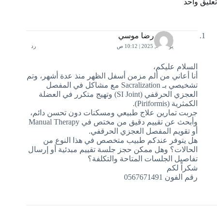
تعليق واحد
محمد رضا موسي
يونيو 21, 2025 | 10:12 ص
رد
السلام عليكم،
أنا أعاني من ألم مزمن أسفل الظهر منذ عدة أشهر، وتم
تشخيصي بـ Sacralization مع مشاكل في المفصل
العجزي الحرقفي (SI Joint) وتهيج متكرر في العضلة
الكمثرية (Piriformis).
جربت تمارين علاج طبيعي ومسكنات دون تحسن دائم،
وأبحث عن تقييم دقيق من مختص في Manual Therapy
أو تقويم المفصل العجزي الحرقفي.
هل يتوفر عندكم طبيب متخصص في هذا النوع من
الحالات؟ وهل ممكن حجز جلسة تقييم مبدئية أو إرسال
تفاصيل الجلسات المتاحة والتكلفة؟
شكراً لكم
رقم الفون 0567671491