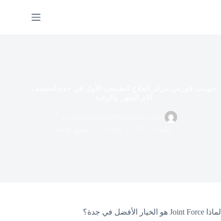
لتجاوز
لى
لمحتوى
جوينت فورس مركز العلاج الطبيعي الأول في جدة لتخفيف
آلام الظهر والرقبة
yasseraljohani1989@gmail.com
مايو 6, 2022
Useful
تعليق واحد
لماذا Joint Force هو الخيار الأفضل في جدة؟