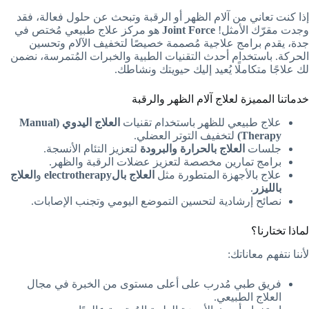
إذا كنت تعاني من آلام الظهر أو الرقبة وتبحث عن حلول فعالة، فقد
وجدت مقرّك الأمثل!
Joint Force
هو مركز علاج طبيعي مُختص في
جدة، يقدم برامج علاجية مُصممة خصيصًا لتخفيف الآلام وتحسين
الحركة. باستخدام أحدث التقنيات الطبية والخبرات المُتمرسة، نضمن
لك علاجًا متكاملًا يُعيد إليك حيويتك ونشاطك.
خدماتنا المميزة لعلاج آلام الظهر والرقبة
علاج طبيعي للظهر باستخدام تقنيات
العلاج اليدوي (Manual
Therapy)
لتخفيف التوتر العضلي.
جلسات
العلاج بالحرارة والبرودة
لتعزيز التئام الأنسجة.
برامج تمارين مخصصة لتعزيز عضلات الرقبة والظهر.
علاج بالأجهزة المتطورة مثل
العلاج بالelectrotherapy
و
العلاج
بالليزر
.
نصائح إرشادية لتحسين التموضع اليومي وتجنب الإصابات.
لماذا تختارنا؟
لأننا نتفهم معاناتك:
فريق طبي مُدرب على أعلى مستوى من الخبرة في مجال
العلاج الطبيعي.